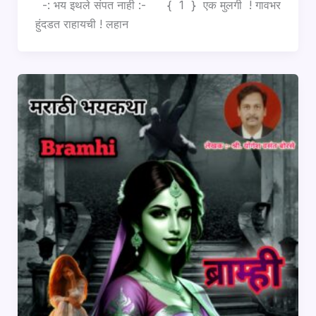
-: भय इथले संपत नाही :- { 1 } एक मुलगी ! गावभर
हुंदडत राहायची ! लहान