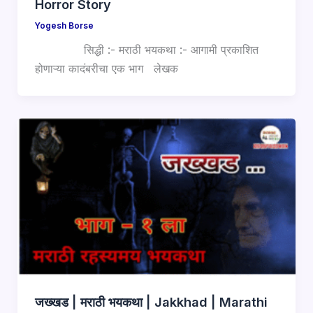
Horror Story
Yogesh Borse
सिद्धी :- मराठी भयकथा :- आगामी प्रकाशित
होणाऱ्या कादंबरीचा एक भाग लेखक
जख्खड | मराठी भयकथा | Jakkhad | Marathi