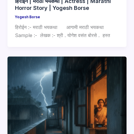
हिरोईन | मराठी भयकथा | Actress | Marathi
Horror Story | Yogesh Borse
Yogesh Borse
हिरोईन :- मराठी भयकथा आगामी मराठी भयकथा
Sample :- लेखक :- श्री . योगेश वसंत बोरसे . हस्त