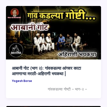
आबानी गोट (भाग २): गांवकडल्या आंगवर काटा
आणणाऱ्या मराठी-अहिराणी भयकथा |
Yogesh Borse
गांवकडल्या गोष्टी – भाग-२ –