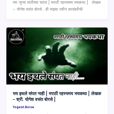
त्या जुन्या मातीच्या घरात | मराठी रहस्यमय भयकथा | लेखक
:- योगेश वसंत बोरसे . ही माझ्या नवीन कादंबरीची
भय इथले संपत नाही | मराठी रहस्यमय भयकथा | लेखक
– श्री. योगेश वसंत बोरसे |
Yogesh Borse