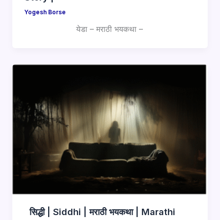
Yogesh Borse
येडा – मराठी भयकथा –
सिद्धी | Siddhi | मराठी भयकथा | Marathi