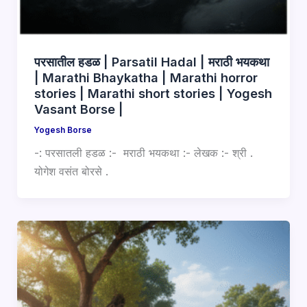
परसातील हडळ | Parsatil Hadal | मराठी भयकथा
| Marathi Bhaykatha | Marathi horror
stories | Marathi short stories | Yogesh
Vasant Borse |
Yogesh Borse
-: परसातली हडळ :- मराठी भयकथा :- लेखक :- श्री .
योगेश वसंत बोरसे .