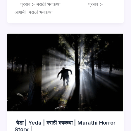
प्रसव :- मराठी भयकथा प्रसव :-
आगामी मराठी भयकथा
येडा | Yeda | मराठी भयकथा | Marathi Horror
Story |