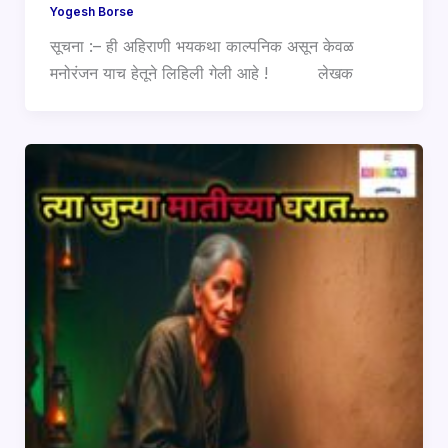
Yogesh Borse
सूचना :– ही अहिराणी भयकथा काल्पनिक असून केवळ
मनोरंजन याच हेतूने लिहिली गेली आहे ! लेखक