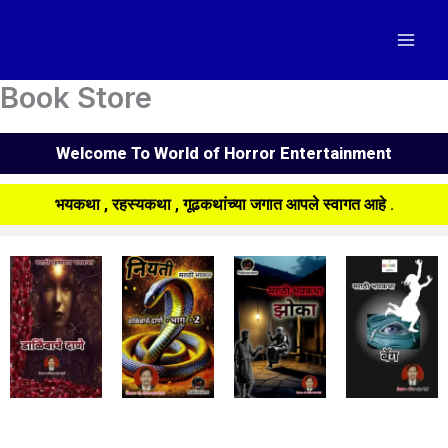
Skip
to
content
Book Store
Welcome To World of Horror Entertainment
भयकथा , रहस्यकथा , गूढकथांच्या जगात आपले स्वागत आहे .