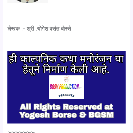
लेखक :- श्री .योगेश वसंत बोरसे
.
➣➣➣➣➣➣➣