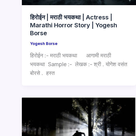
हिरोईन | मराठी भयकथा | Actress |
Marathi Horror Story | Yogesh
Borse
Yogesh Borse
हिरोईन :- मराठी भयकथा आगामी मराठी
भयकथा Sample :- लेखक :- श्री . योगेश वसंत
बोरसे . हस्त