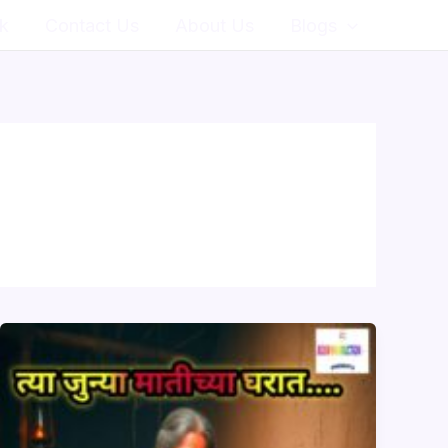
k
Contact Us
About Us
Blogs