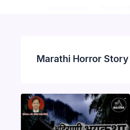
Skip
Bhutatma Studios
Registered 
to
content
Marathi Horror Story