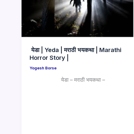
येडा | Yeda | मराठी भयकथा | Marathi
Horror Story |
Yogesh Borse
येडा – मराठी भयकथा –