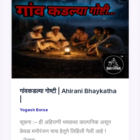
गांवकडल्या गोष्टी | Ahirani Bhaykatha
|
Yogesh Borse
सूचना :– ही अहिराणी भयकथा काल्पनिक असून
केवळ मनोरंजन याच हेतूने लिहिली गेली आहे !