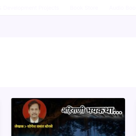
& Development Projects
Book Store
Audio Boo