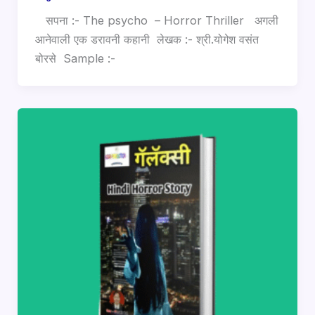
सपना :- The psycho – Horror Thriller अगली
आनेवाली एक डरावनी कहानी लेखक :- श्री.योगेश वसंत
बोरसे Sample :-